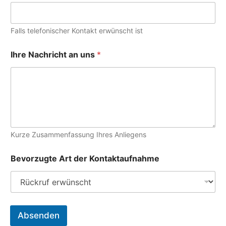
Falls telefonischer Kontakt erwünscht ist
Ihre Nachricht an uns
*
Kurze Zusammenfassung Ihres Anliegens
T
Bevorzugte Art der Kontaktaufnahme
e
l
e
f
o
n
Absenden
n